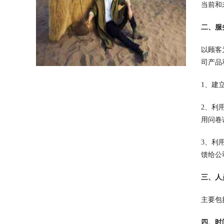
当前和
二、服
以顾客
司产品
1、建
2、利
用问卷
3、利
馈给公
三、人
主要包
四、时