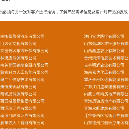
员必须每月一次对客户进行走访，了解产品需求信息及客户对产品的反映
湖南衡阳盈盛汽车有限公司
澳门安达医疗有限公司
澳门风金文化有限公司
山东钢城区维宇服务有限
北京密云区东方环保有限公司
山西鑫盛农业有限公司
吉林澳迈能源有限公司
贵州鸿涛信息技术有限公
湖南芙蓉区锦靖金融有限公司
吉林明辉农业有限公司
内蒙古科力人工智能有限公司
海南嘉达化工有限公司
西藏广汇信息技术有限公司
重庆长寿区达辉能源有限
贵州佳美金融有限公司
广东江门盛泰建筑有限公
海南锦恩能源有限公司
内蒙古华雨房地产有限公
山西国盛贸易集团有限公司
青海恩谦房地产有限公司
江西泽瑞证券有限公司
青海永旺建筑有限公司
河南漯河峰汉证券有限公司
辽宁铁西区岳衡证券有限
宁夏华强人工智能有限公司
山东德州启航医疗集团有