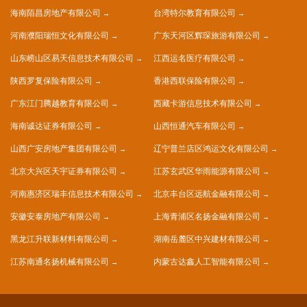
海南陌昌房地产有限公司
台湾特尔教育有限公司
河南濮阳瑞恒文化有限公司
广东天河区辉琛旅游有限公司
山东崂山区易天信息技术有限公司
江西运名医疗有限公司
陕西罗复保险有限公司
香港西联保险有限公司
广东江门腾越教育有限公司
西藏卡游信息技术有限公司
海南诚达证券有限公司
山西恒通汽车有限公司
山西广安房地产集团有限公司
辽宁普兰店区鸿运文化有限公司
北京大兴区天宇证券有限公司
江苏玄武区华雨能源有限公司
河南惠济区瑞丰信息技术有限公司
北京丰台区远航金融有限公司
安徽安泰房地产有限公司
上海青浦区名扬金融有限公司
黑龙江升联新材料有限公司
湖南岳麓区中兴建材有限公司
江苏南通名扬机械有限公司
内蒙古达鑫人工智能有限公司